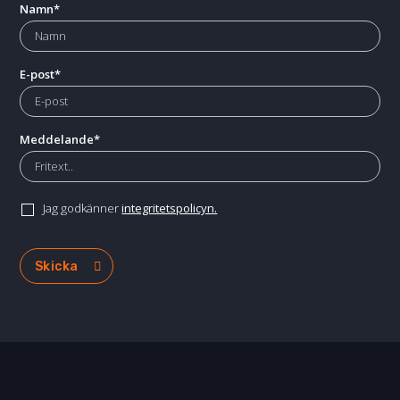
Namn
*
E-post
*
Meddelande
*
Jag godkänner
integritetspolicyn.