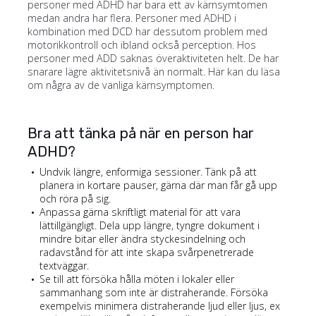
personer med ADHD har bara ett av kärnsymtomen
medan andra har flera. Personer med ADHD i
kombination med DCD har dessutom problem med
motorikkontroll och ibland också perception. Hos
personer med ADD saknas överaktiviteten helt. De har
snarare lägre aktivitetsnivå än normalt. Här kan du läsa
om några av de vanliga kärnsymptomen.
Bra att tänka på när en person har
ADHD?
Undvik längre, enformiga sessioner. Tänk på att
planera in kortare pauser, gärna där man får gå upp
och röra på sig.
Anpassa gärna skriftligt material för att vara
lättillgängligt. Dela upp längre, tyngre dokument i
mindre bitar eller ändra styckesindelning och
radavstånd för att inte skapa svårpenetrerade
textväggar.
Se till att försöka hålla möten i lokaler eller
sammanhang som inte är distraherande. Försöka
exempelvis minimera distraherande ljud eller ljus, ex