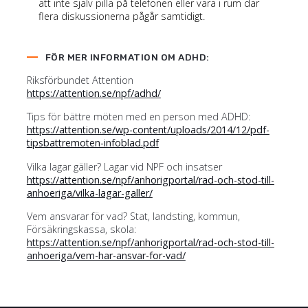
att inte själv pilla på telefonen eller vara i rum där
flera diskussionerna pågår samtidigt.
FÖR MER INFORMATION OM ADHD:
Riksförbundet Attention
https://attention.se/npf/adhd/
Tips för bättre möten med en person med ADHD:
https://attention.se/wp-content/uploads/2014/12/pdf-
tipsbattremoten-infoblad.pdf
Vilka lagar gäller? Lagar vid NPF och insatser
https://attention.se/npf/anhorigportal/rad-och-stod-till-
anhoeriga/vilka-lagar-galler/
Vem ansvarar för vad? Stat, landsting, kommun,
Försäkringskassa, skola:
https://attention.se/npf/anhorigportal/rad-och-stod-till-
anhoeriga/vem-har-ansvar-for-vad/